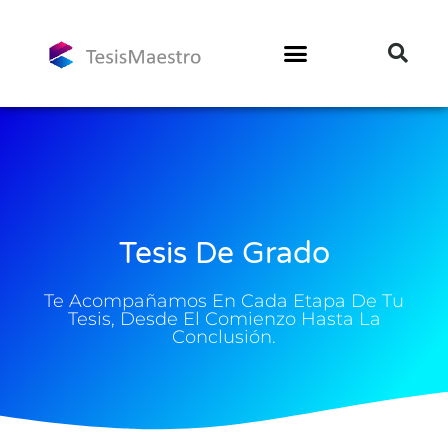
Tesis De Grado
Te Acompañamos En Cada Etapa De Tu
Tesis, Desde El Comienzo Hasta La
Conclusión.