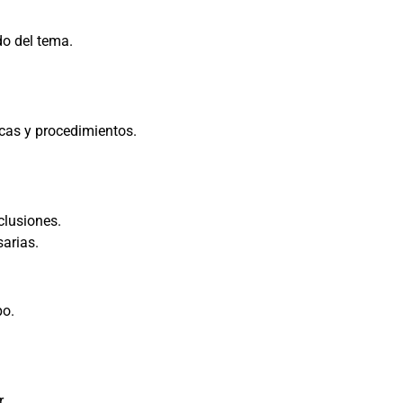
do del tema.
cas y procedimientos.
clusiones.
sarias.
po.
.