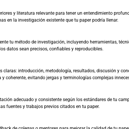
riores y literatura relevante para tener un entendimiento profun
has en la investigación existente que tu paper podría llenar.
nte tu método de investigación, incluyendo herramientas, técni
os datos sean precisos, confiables y reproducibles.
 claras: introducción, metodología, resultados, discusión y con
 y coherente, evitando jergas y terminologías complejas innece
citación adecuado y consistente según los estándares de tu cam
 fuentes y trabajos previos citados en tu paper.
back de colegas o mentores para mejorar la calidad de tu paper