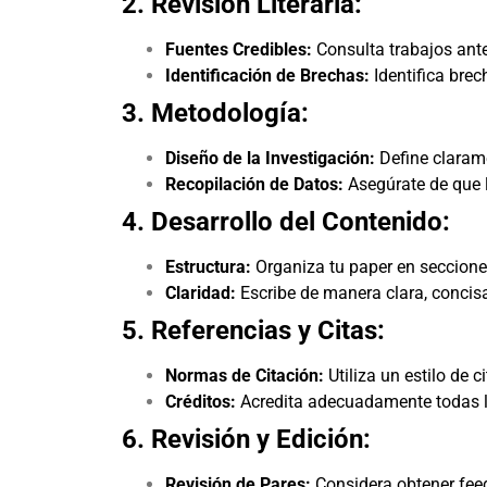
2. Revisión Literaria:
Fuentes Credibles:
Consulta trabajos ante
Identificación de Brechas:
Identifica brec
3. Metodología:
Diseño de la Investigación:
Define clarame
Recopilación de Datos:
Asegúrate de que l
4. Desarrollo del Contenido:
Estructura:
Organiza tu paper en secciones
Claridad:
Escribe de manera clara, concisa
5. Referencias y Citas:
Normas de Citación:
Utiliza un estilo de 
Créditos:
Acredita adecuadamente todas las
6. Revisión y Edición:
Revisión de Pares:
Considera obtener feed